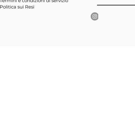
Termini e condizioni di servizio
Politica sui Resi